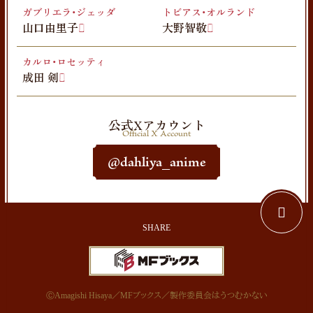
ガブリエラ・ジェッダ
トビアス・オルランド
山口由里子
大野智敬
カルロ・ロセッティ
成田 剣
公式Xアカウント
Official X Account
@dahliya_anime
ⒸAmagishi Hisaya／MFブックス／製作委員会はうつむかない