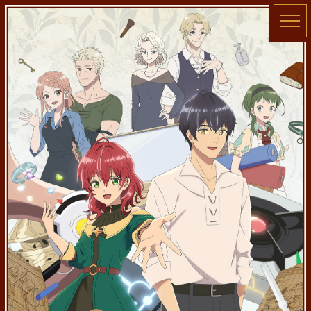
TOP
NEWS
STORY
ONAIR
STAFF / CAST
CHARACTER
Blu-ray
MUSIC
BOOK
GOODS
SPECIAL