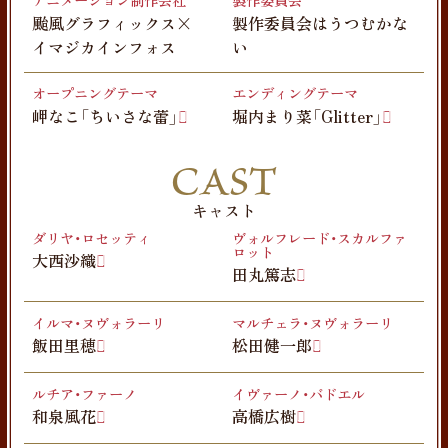
アニメーション制作会社
製作委員会
颱風
グラフィックス×
製作委員会はうつむかな
イマジカインフォス
い
オープニングテーマ
エンディングテーマ
岬なこ「ちいさな蕾」
堀内まり菜「Glitter」
CAST
キャスト
ダリヤ・ロセッティ
ヴォルフレード・スカルファ
ロット
大西沙織
田丸篤志
イルマ・ヌヴォラーリ
マルチェラ・ヌヴォラーリ
飯田里穂
松田健一郎
ルチア・ファーノ
イヴァーノ・バドエル
和泉風花
高橋広樹