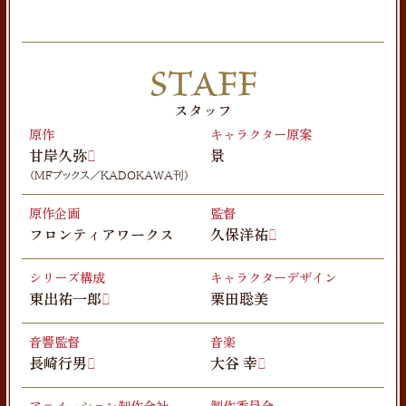
STAFF
スタッフ
原作
キャラクター原案
甘岸久弥
景
（MFブックス／KADOKAWA刊）
原作企画
監督
フロンティアワークス
久保洋祐
シリーズ構成
キャラクターデザイン
東出祐一郎
栗田聡美
音響監督
音楽
長崎行男
大谷 幸