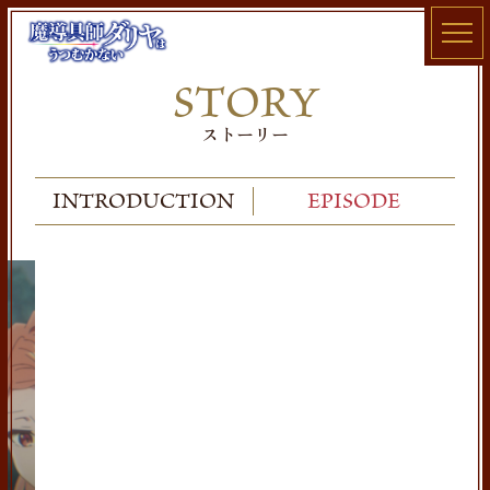
TOP
STORY
NEWS
ストーリー
STORY
ONAIR
INTRODUCTION
EPISODE
STAFF / CAST
CHARACTER
Blu-ray
MUSIC
BOOK
GOODS
SPECIAL