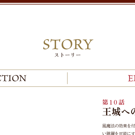
STORY
ストーリー
CTION
E
第10話
王城へ
風魔法の効果を付
い跳躍を可能にす