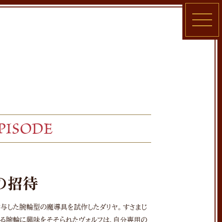
TOP
NEWS
STORY
ONAIR
STAFF / CAST
CHARACTER
PISODE
Blu-ray
MUSIC
BOOK
GOODS
の招待
SPECIAL
与した腕輪型の魔導具を試作したダリヤ。すさまじ
る腕輪に興味をそそられたヴォルフは、自分専用の