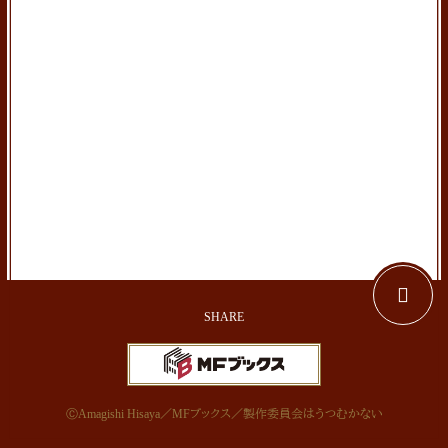
ⒸAmagishi Hisaya／MFブックス／製作委員会はうつむかない