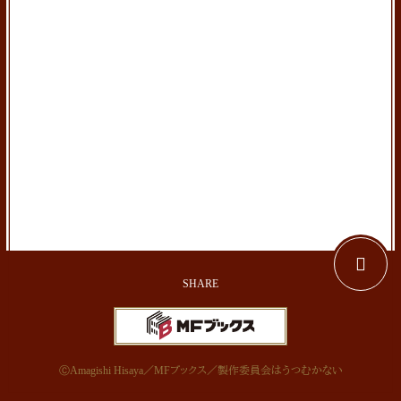
ⒸAmagishi Hisaya／MFブックス／製作委員会はうつむかない