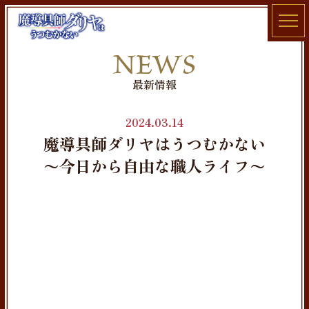
TOP
NEWS
NEWS
最新情報
STORY
ONAIR
2024.03.14
STAFF / CAST
魔導具師ダリヤはうつむかない
CHARACTER
〜今日から自由な職人ライフ〜
Blu-ray
MUSIC
BOOK
GOODS
SPECIAL